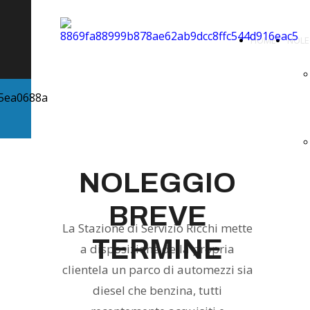
HOME
NOLE
NOLEGGIO
BREVE
La Stazione di Servizio Ricchi mette
TERMINE
a disposizione della propria
clientela un parco di automezzi sia
diesel che benzina, tutti